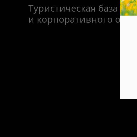
Туристическая база се
и корпоративного отд